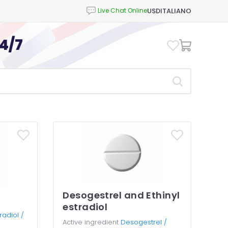
USD
ITALIANO
4/7
Desogestrel and Ethinyl
estradiol
radiol /
Active ingredient
Desogestrel /