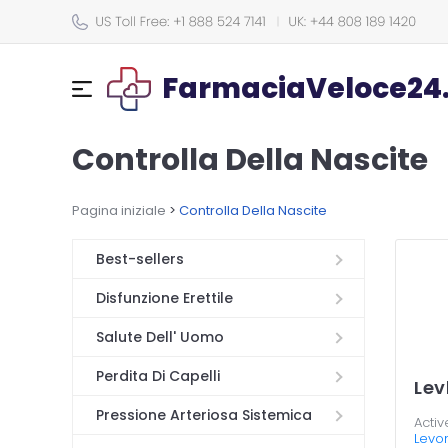
FarmaciaVeloce24.c
Controlla Della Nascite
Pagina iniziale
>
Controlla Della Nascite
Best-sellers
Disfunzione Erettile
Salute Dell' Uomo
Perdita Di Capelli
Lev
Pressione Arteriosa Sistemica
Activ
Levo