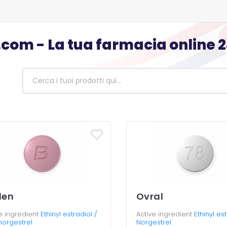
om - La tua farmacia online 2
len
Ovral
e ingredient
Ethinyl estradiol /
Active ingredient
Ethinyl est
norgestrel
Norgestrel