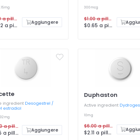
0.15mg
300mcg
$1.00 a pillola
$1.00 a pillola
Aggiungere
Aggiu
$0.52 a pillola
$0.65 a pillola
cette
Duphaston
e ingredient
Desogestrel /
Active ingredient
Dydroges
yl estradiol
10mg
0.02mg
$6.00 a pillola
$2.00 a pillola
Aggiu
Aggiungere
$2.11 a pillola
$1.35 a pillola