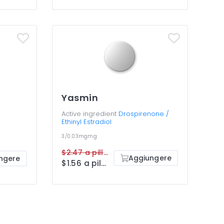
Yasmin
Active ingredient
Drospirenone /
Ethinyl Estradiol
3/0.03mgmg
$2.47 a pillola
Aggiungere
ngere
$1.56 a pillola