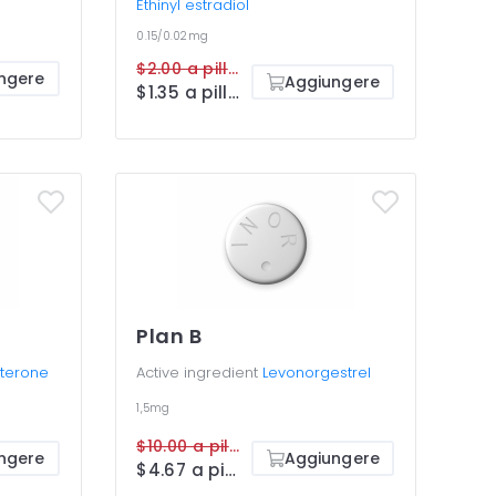
Ethinyl estradiol
0.15/0.02mg
$2.00 a pillola
ngere
Aggiungere
$1.35 a pillola
Plan B
terone
Active ingredient
Levonorgestrel
1,5mg
$10.00 a pillola
ngere
Aggiungere
$4.67 a pillola