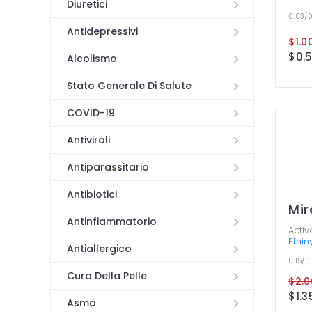
Diuretici
0.03/
Antidepressivi
Alcolismo
Stato Generale Di Salute
COVID-19
Antivirali
Antiparassitario
Antibiotici
Mir
Antinfiammatorio
Activ
Ethin
Antiallergico
0.15/
Cura Della Pelle
Asma