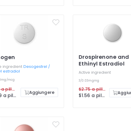
Drospirenone and
sogen
Ethinyl Estradiol
e ingredient
Desogestrel /
yl estradiol
Active ingredient
30mg/mcg
3/0.03mgmg
$2.11 a pillola
$2.75 a pillola
Aggiungere
Aggiu
$1.09 a pillola
$1.56 a pillola