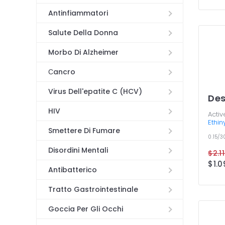
Antinfiammatori
Salute Della Donna
Morbo Di Alzheimer
Сancro
Virus Dell'epatite C (HCV)
De
HIV
Activ
Ethin
Smettere Di Fumare
0.15/
Disordini Mentali
Antibatterico
Tratto Gastrointestinale
Goccia Per Gli Occhi