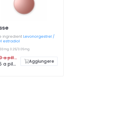
sse
e ingredient
Levonorgestrel /
yl estradiol
0.03mg
0.25/0.05mg
$3.00 a pillola
Aggiungere
$1.05 a pillola