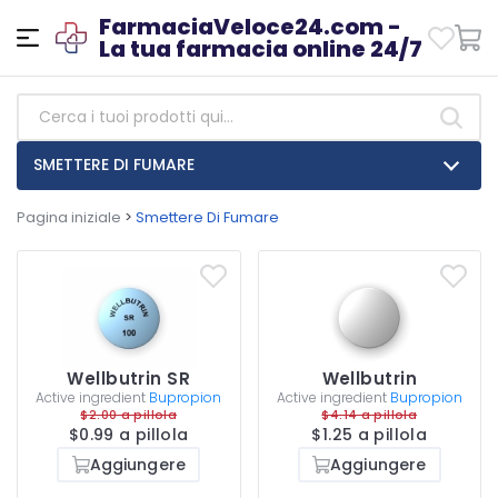
FarmaciaVeloce24.com -
La tua farmacia online 24/7
SMETTERE DI FUMARE
Pagina iniziale
>
Smettere Di Fumare
Wellbutrin SR
Wellbutrin
Active ingredient
Bupropion
Active ingredient
Bupropion
$2.00 a pillola
$4.14 a pillola
$0.99 a pillola
$1.25 a pillola
Aggiungere
Aggiungere